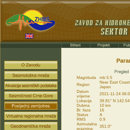
Para
Magnituda
mb 5.5
Near East Coast
Region
Japan
Datum
2021-11-24 06:0
vrijeme
Lokacija
39.81° N 142.54
Dubina
10 km
Br. faza
16
Status
A
RMS
0.9
Azimutalna
351.0°
praznina: