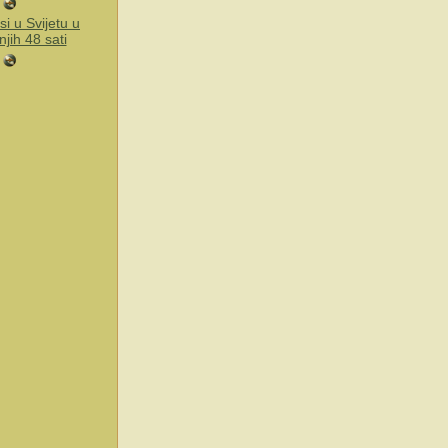
si u Svijetu u
njih 48 sati