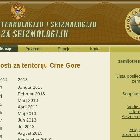
Poslednji zemljotres
osti za teritoriju Crne Gore
Lista poslj
2012
2013
zem
Januar 2013
3
Februar 2013
Saopštenj
4
Mart 2013
5
Vodič 
April 2013
infor
6
Maj 2013
Seizmolo
Jun 2013
7
Jul 2013
8
Prog
Avgust 2013
Seizmolo
9
Septembar 2013