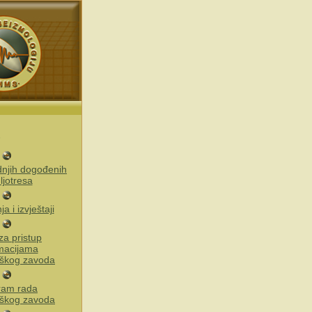
ednjih dogođenih
ljotresa
a i izvještaji
za pristup
macijama
škog zavoda
ram rada
škog zavoda