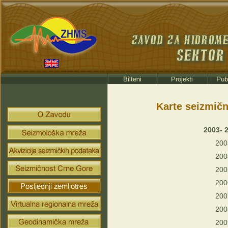
Karte seizmičn
2003- 
200
200
200
200
200
200
200