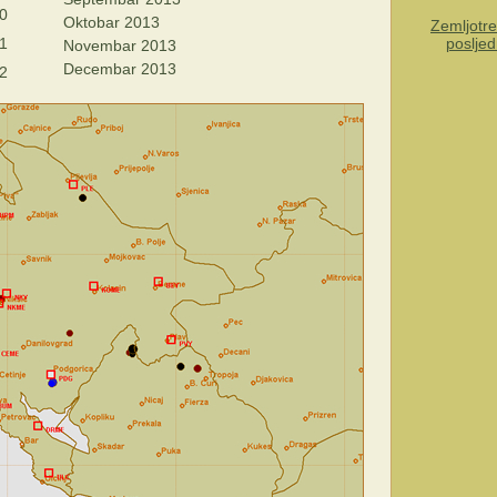
0
Oktobar 2013
Zemljotre
1
posljed
Novembar 2013
Decembar 2013
2